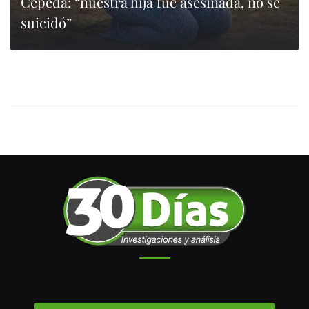
Cepeda: “nuestra hija fue asesinada, no se
suicidó”
0
LEER MÁS