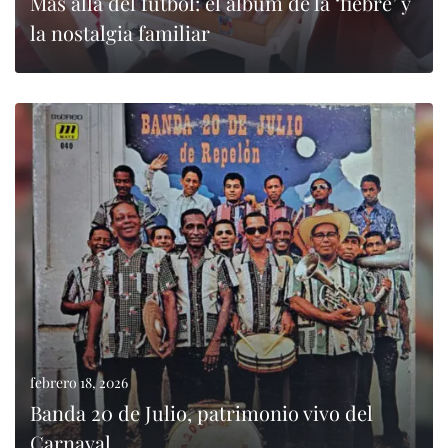
Más allá del fútbol: el álbum de la ‘fiebre’ y
la nostalgia familiar
0
LEER MÁS
febrero 18, 2026
Banda 20 de Julio, patrimonio vivo del
Carnaval