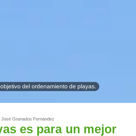
objetivo del ordenamiento de playas.
Actualidad
Ordenamiento de playas es para un mejor vivir: caseteros de 
José Granados Fernández
as es para un mejor