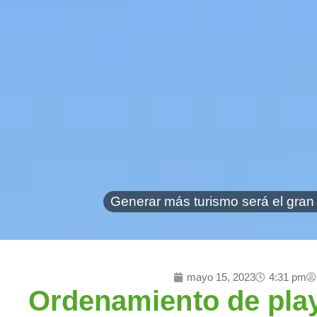
Generar más turismo será el gran 
Inicio
mayo 15, 2023
4:31 pm
Ordenamiento de play