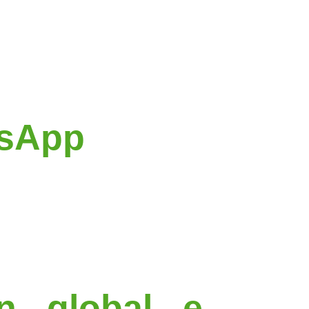
tsApp
n global e