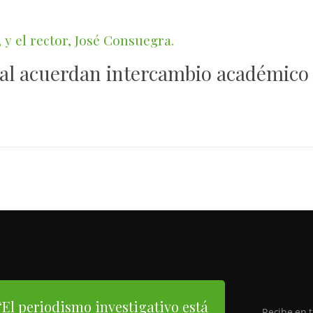
pal acuerdan intercambio académico
“El periodismo investigativo está
Recibe en t