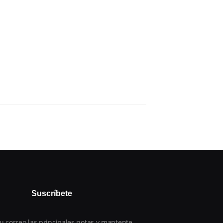
Suscríbete
u correo las principales notas y mantente