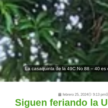
La casaquinta de la 49C No 88 – 40 es o
Inicio
Investigacio
febrero 25, 2024
9:13 pm
Siguen feriando la 