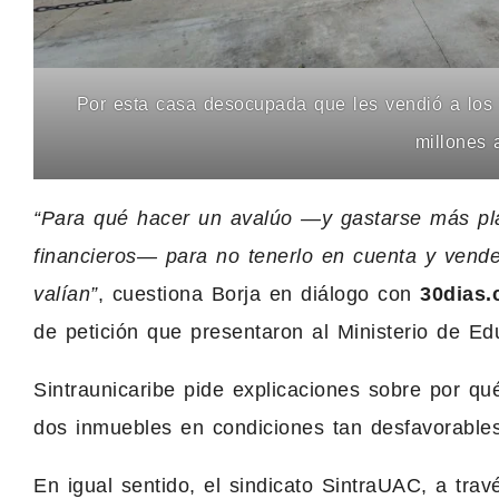
Por esta casa desocupada que les vendió a los
millones 
“Para qué hacer un avalúo —y gastarse más pla
financieros— para no tenerlo en cuenta y vende
valían”
, cuestiona Borja en diálogo con
30dias.
de petición que presentaron al Ministerio de Ed
Sintraunicaribe pide explicaciones sobre por qu
dos inmuebles en condiciones tan desfavorables
En igual sentido, el sindicato SintraUAC, a trav