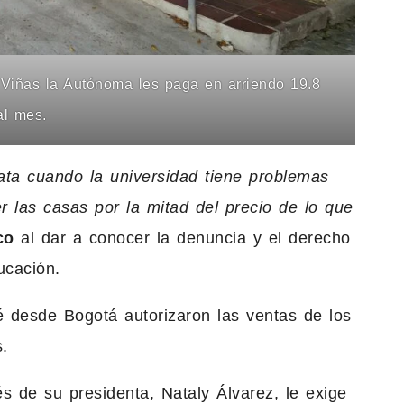
 Viñas la Autónoma les paga en arriendo 19.8
al mes.
ta cuando la universidad tiene problemas
r las casas por la mitad del precio de lo que
co
al dar a conocer la denuncia y el derecho
ucación.
é desde Bogotá autorizaron las ventas de los
.
és de su presidenta, Nataly Álvarez, le exige