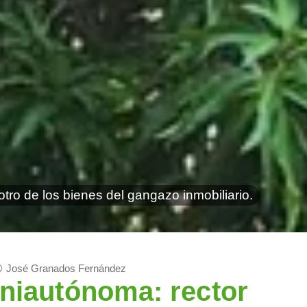
tro de los bienes del gangazo inmobiliario.
nes
Siguen feriando la Uniautónoma: rector vendió en $1.585 millones 2 ca
José Granados Fernández
Uniautónoma: rector