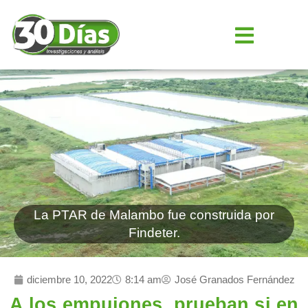
La PTAR de Malambo fue construida por
Findeter.
diciembre 10, 2022
8:14 am
José Granados Fernández
A los empujones, prueban si en