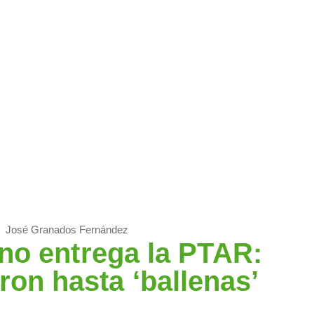
s
Alcalde de Malambo no entrega la PTAR: por deterioro le salieron
José Granados Fernández
no entrega la PTAR:
eron hasta ‘ballenas’