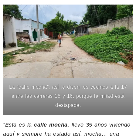
La “calle mocha”, así le dicen los vecinos a la 17
entre las carreras 15 y 16, porque la mitad está
destapada.
“Esta es la
calle mocha
, llevo 35 años viviendo
aquí y siempre ha estado así, mocha… una