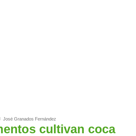
dad
19 de los 32 departamentos cultivan coca y producción tuvo crecimien
José Granados Fernández
mentos cultivan coca